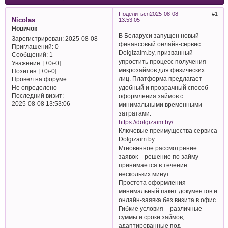
Поделиться
2025-08-08
1
Nicolas
13:53:05
Новичок
В Беларуси запущен новый
Зарегистрирован
: 2025-08-08
финансовый онлайн-сервис
Приглашений:
0
Dolgizaim.by, призванный
Сообщений:
1
упростить процесс получения
Уважение:
[+0/-0]
микрозаймов для физических
Позитив:
[+0/-0]
лиц. Платформа предлагает
Провел на форуме:
удобный и прозрачный способ
Не определено
Последний визит:
оформления займов с
2025-08-08 13:53:06
минимальными временными
затратами.
https://dolgizaim.by/
Ключевые преимущества сервиса
Dolgizaim.by:
Мгновенное рассмотрение
заявок – решение по займу
принимается в течение
нескольких минут.
Простота оформления –
минимальный пакет документов и
онлайн-заявка без визита в офис.
Гибкие условия – различные
суммы и сроки займов,
адаптированные под